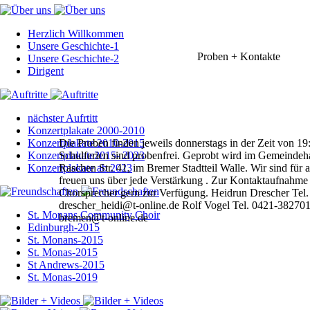
Herzlich Willkommen
Unsere Geschichte-1
Proben + Kontakte
Unsere Geschichte-2
Dirigent
nächster Aufrtitt
Konzertplakate 2000-2010
Konzertplakate 2010-2015
Die
Proben
finden
jeweils
donnerstags
in
der
Zeit
von
19
Konzertplakate2015- 2023
Schulferien
sind
probenfrei.
Geprobt
wird
im
Gemeindeh
Konzertplakate ab 2023
Raschen
Str.
41,
im
Bremer Stadtteil Walle.
Wir sind für a
freuen uns über jede Verstärkung .
Zur Kontaktaufnahme s
Chorsprecher gern zur Verfügung.
Heidrun Drescher
Tel
drescher_heidi@t-online.de
Rolf Vogel
Tel. 0421-38270
St. Monans Community Choir
bremen@t-online.de
Edinburgh-2015
St. Monans-2015
St. Monas-2015
St Andrews-2015
St. Monas-2019